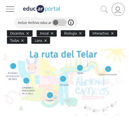
Incluir Archivo educ.ar
Docentes
Inicial
Biología
Interactivo
Todas
Lana