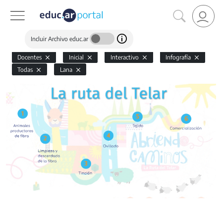
Incluir Archivo educ.ar
Docentes
Inicial
Interactivo
Infografía
Todas
Lana