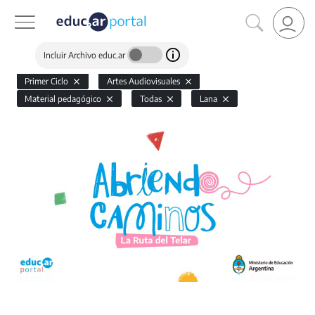
Incluir Archivo educ.ar
Primer Ciclo
Artes Audiovisuales
Material pedagógico
Todas
Lana