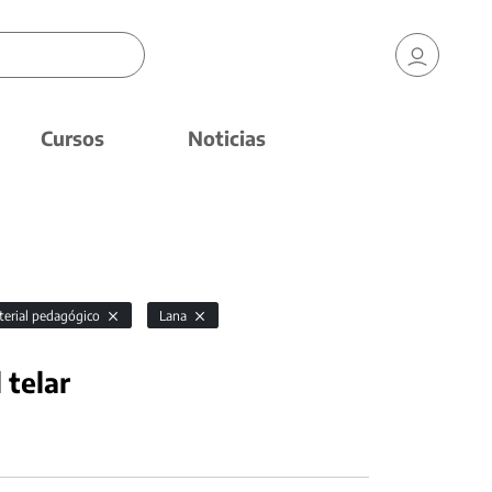
Cursos
Noticias
erial pedagógico
Lana
 telar