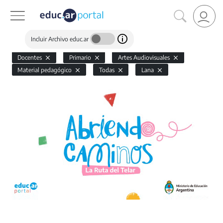
Incluir Archivo educ.ar
Docentes
Primario
Artes Audiovisuales
Material pedagógico
Todas
Lana