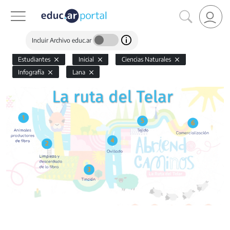
Incluir Archivo educ.ar
Estudiantes
Inicial
Ciencias Naturales
Infografía
Lana