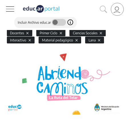
Incluir Archivo educ.ar
Docentes
Primer Ciclo
Ciencias Sociales
Interactivo
Material pedagógico
Lana