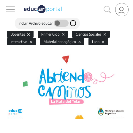
Incluir Archivo educ.ar
Docentes
Primer Ciclo
Ciencias Sociales
Interactivo
Material pedagógico
Lana