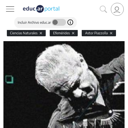
Incluir Archivo educ.ar
Ciencias Naturales
Efemérides
Astor Piazzolla