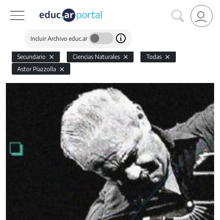
Incluir Archivo educ.ar
Secundario
Ciencias Naturales
Todas
Astor Piazzolla