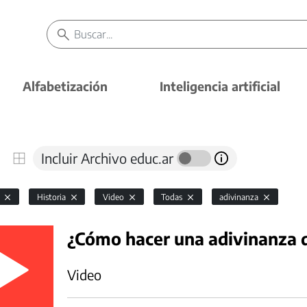
Alfabetización
Inteligencia artificial
Incluir Archivo educ.ar
l
Historia
Video
Todas
adivinanza
¿Cómo hacer una adivinanza d
Video