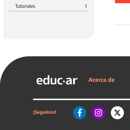
Tutoriales
1
Acerca de
¡Seguinos!