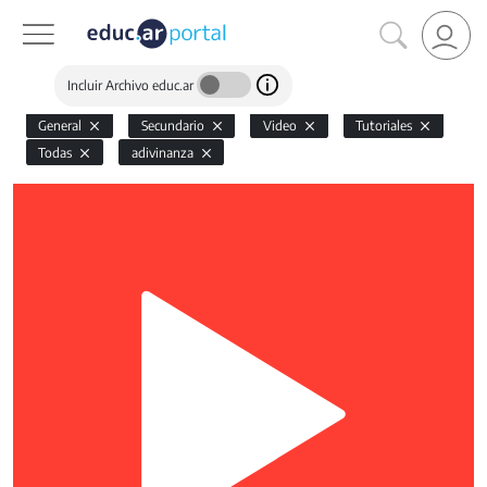
Incluir Archivo educ.ar
General
Secundario
Video
Tutoriales
Todas
adivinanza