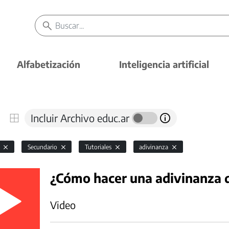
Alfabetización
Inteligencia artificial
Incluir Archivo educ.ar
l
Secundario
Tutoriales
adivinanza
¿Cómo hacer una adivinanza d
Video