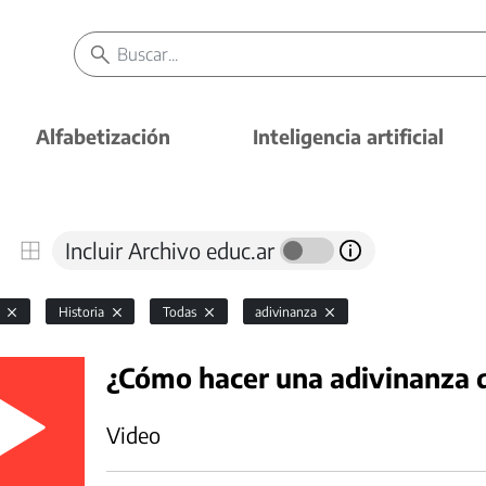
Alfabetización
Inteligencia artificial
Incluir Archivo educ.ar
l
Historia
Todas
adivinanza
¿Cómo hacer una adivinanza d
Video