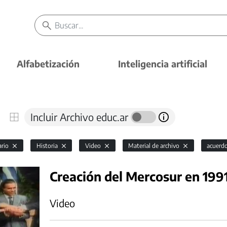
Alfabetización
Inteligencia artificial
Incluir Archivo educ.ar
ario
Historia
Video
Material de archivo
acuerdo
Creación del Mercosur en 199
Video