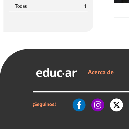
Todas
1
Acerca de
¡Seguinos!