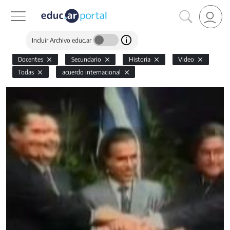
Incluir Archivo educ.ar
Docentes
Secundario
Historia
Video
Todas
acuerdo internacional