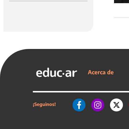
Acerca de
¡Seguinos!