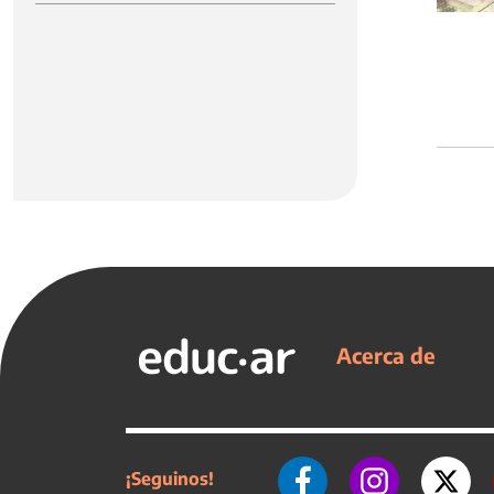
Acerca de
¡Seguinos!