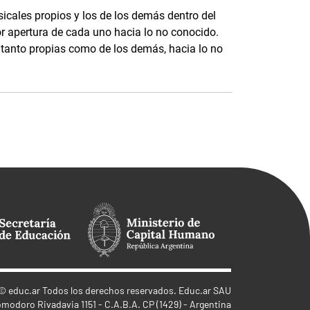
icales propios y los de los demás dentro del
r apertura de cada uno hacia lo no conocido.
, tanto propias como de los demás, hacia lo no
©
educ.ar
Todos los derechos reservados. Educ.ar SAU
omodoro Rivadavia 1151 - C.A.B.A. CP (1429) - Argentina