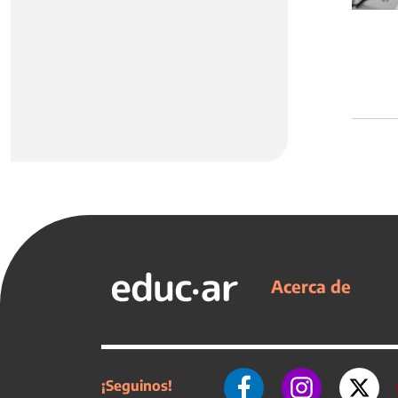
Acerca de
¡Seguinos!