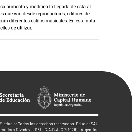
ica aumentó y modificó la llegada de esta al
es que van desde reproductores, editores de
ran diferentes estilos musicales. En esta nota
les de utilizar.
©
educ.ar
Todos los derechos reservados. Educ.ar SAU
omodoro Rivadavia 1151 - C.A.B.A. CP (1429) - Argentina