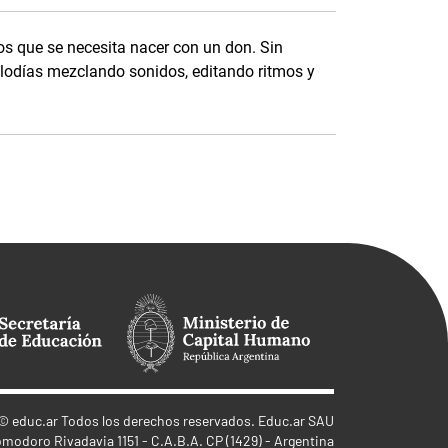
os que se necesita nacer con un don. Sin
lodías mezclando sonidos, editando ritmos y
©
educ.ar
Todos los derechos reservados. Educ.ar SAU
omodoro Rivadavia 1151 - C.A.B.A. CP (1429) - Argentina