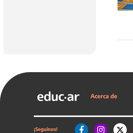
Acerca de
¡Seguinos!