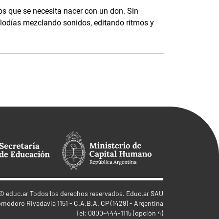
os que se necesita nacer con un don. Sin
lodías mezclando sonidos, editando ritmos y
©
educ.ar
Todos los derechos reservados. Educ.ar SAU
omodoro Rivadavia 1151 - C.A.B.A. CP (1429) - Argentina
Tel: 0800-444-1115 (opción 4)