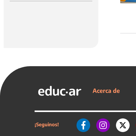
Acerca de
¡Seguinos!