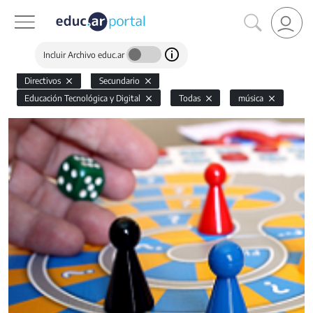
Incluir Archivo educ.ar
Directivos
Secundario
Educación Tecnológica y Digital
Todas
música