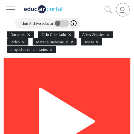
Incluir Archivo educ.ar
Docentes
Ciclo Orientado
Artes Visuales
Video
Material audiovisual
Todas
proyectos comunitarios