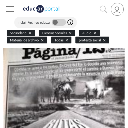
Incluir Archivo educ.ar
Secundario
Ciencias Sociales
Audio
Material de archivo
Todas
protesta social