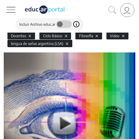
Incluir Archivo educ.ar
Docentes
Ciclo Básico
Filosofía
Video
lengua de señas argentina (LSA)