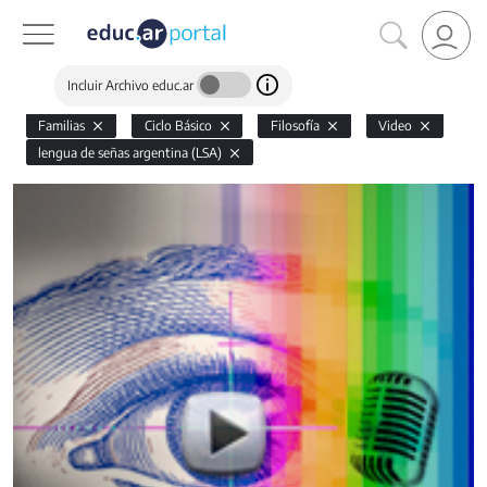
Incluir Archivo educ.ar
Familias
Ciclo Básico
Filosofía
Video
lengua de señas argentina (LSA)