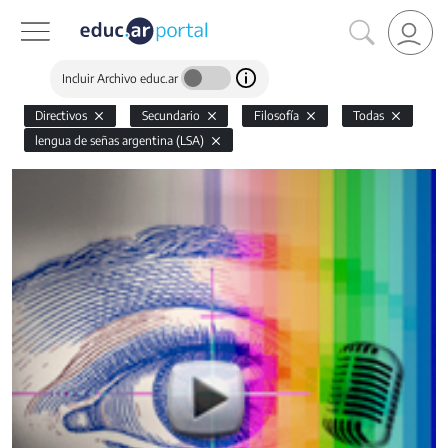
Incluir Archivo educ.ar
Directivos
Secundario
Filosofía
Todas
lengua de señas argentina (LSA)