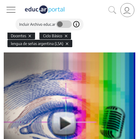
Incluir Archivo educ.ar
Docentes
Ciclo Básico
lengua de señas argentina (LSA)