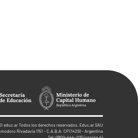
©
educ.ar
Todos los derechos reservados. Educ.ar SAU
omodoro Rivadavia 1151 - C.A.B.A. CP (1429) - Argentina
Tel: 0800-444-1115 (opción 4)