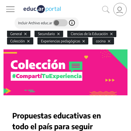
Incluir Archivo educ.ar
General
Secundario
Ciencias de la Educación
Colección
Experiencias pedagógicas
cocina
Propuestas educativas en
todo el país para seguir