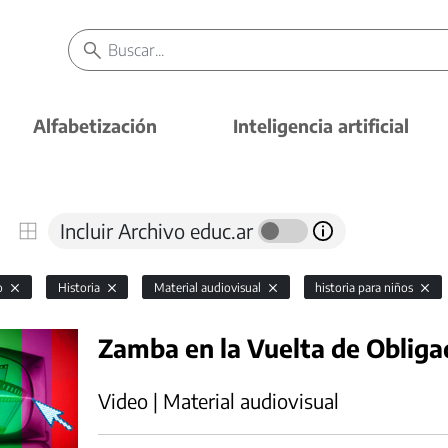
Alfabetización
Inteligencia artificial
Incluir Archivo educ.ar
io
Historia
Material audiovisual
historia para niños
Zamba en la Vuelta de Obliga
Video | Material audiovisual