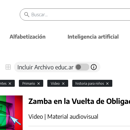
Alfabetización
Inteligencia artificial
Incluir Archivo educ.ar
antes
Primario
Video
historia para niños
Zamba en la Vuelta de Obliga
Video | Material audiovisual