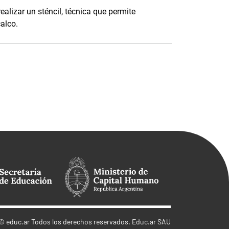
alizar un sténcil, técnica que permite
calco.
©
educ.ar
Todos los derechos reservados. Educ.ar SAU