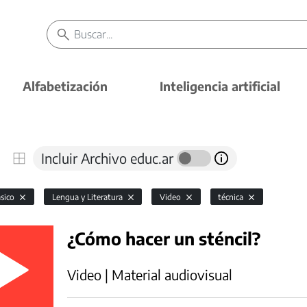
Alfabetización
Inteligencia artificial
Incluir Archivo educ.ar
ásico
Lengua y Literatura
Video
técnica
¿Cómo hacer un sténcil?
Video | Material audiovisual