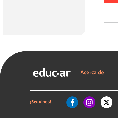
Acerca de
¡Seguinos!