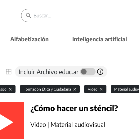
Alfabetización
Inteligencia artificial
Incluir Archivo educ.ar
ásico
Formación Ética y Ciudadana
Video
Material audio
¿Cómo hacer un sténcil?
Video | Material audiovisual