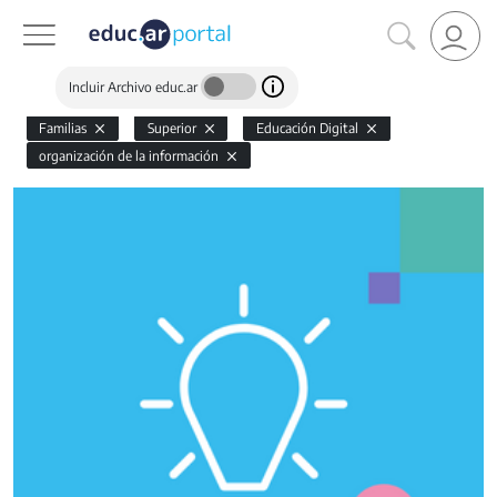
Incluir Archivo educ.ar
Familias
Superior
Educación Digital
organización de la información