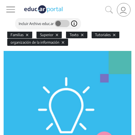
Incluir Archivo educ.ar
Familias
Superior
Texto
Tutoriales
organización de la información