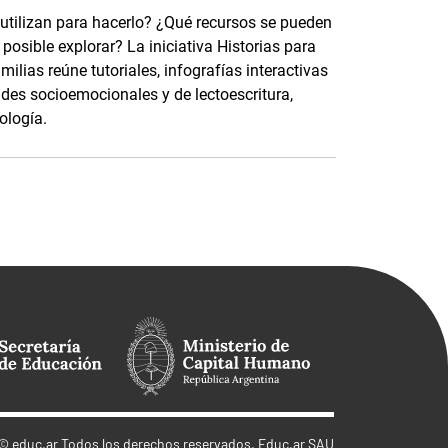
 utilizan para hacerlo? ¿Qué recursos se pueden
osible explorar? La iniciativa Historias para
ilias reúne tutoriales, infografías interactivas
ades socioemocionales y de lectoescritura,
ología.
©
educ.ar
Todos los derechos reservados. Educ.ar SAU