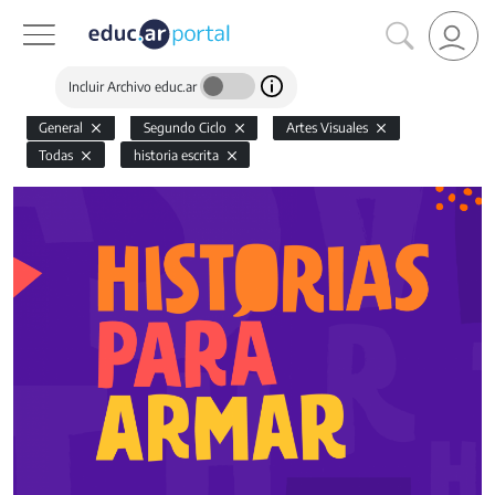
Incluir Archivo educ.ar
General
Segundo Ciclo
Artes Visuales
Todas
historia escrita