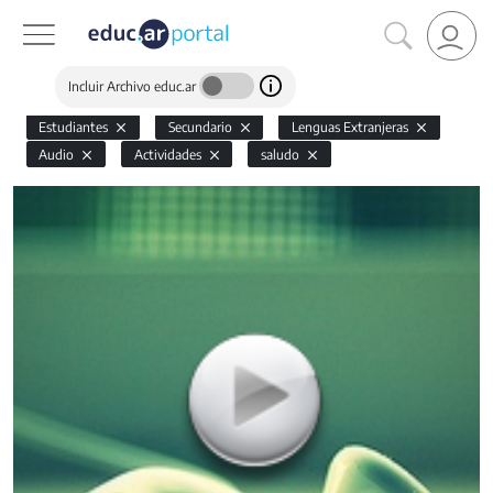
Incluir Archivo educ.ar
Estudiantes
Secundario
Lenguas Extranjeras
Audio
Actividades
saludo