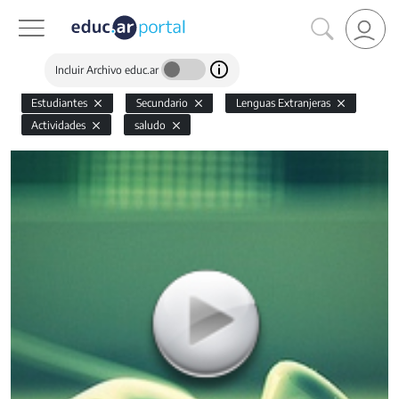
Incluir Archivo educ.ar
Estudiantes
Secundario
Lenguas Extranjeras
Actividades
saludo