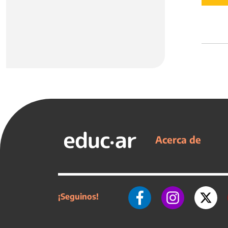
Acerca de
¡Seguinos!