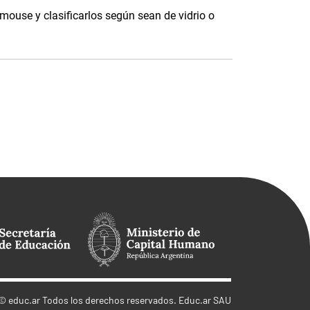
 mouse y clasificarlos según sean de vidrio o
©
educ.ar
Todos los derechos reservados. Educ.ar SAU