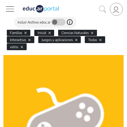
Incluir Archivo educ.ar
Familias
Inicial
Ciencias Naturales
Interactivo
Juegos y aplicaciones
Todas
vidrio