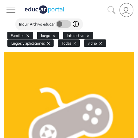
Incluir Archivo educ.ar
Familias
Juego
Interactivo
Juegos y aplicaciones
Todas
vidrio