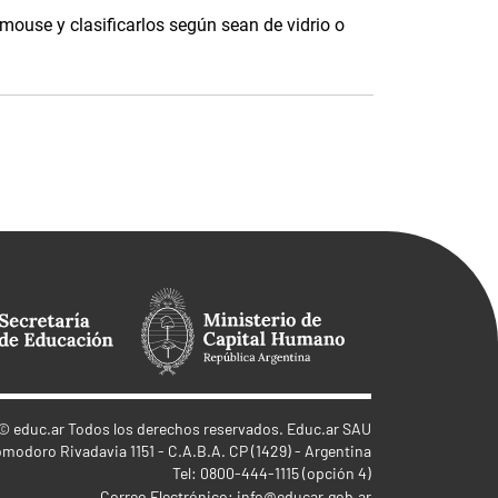
 mouse y clasificarlos según sean de vidrio o
©
educ.ar
Todos los derechos reservados. Educ.ar SAU
omodoro Rivadavia 1151 - C.A.B.A. CP (1429) - Argentina
Tel: 0800-444-1115 (opción 4)
Correo Electrónico:
info@educar.gob.ar