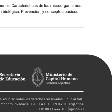
omunes. Características de los microorganismos.
ón biológica. Prevención, y conceptos básicos
©
educ.ar
Todos los derechos reservados. Educ.ar SAU
omodoro Rivadavia 1151 - C.A.B.A. CP (1429) - Argentina
Tel: 0800-444-1115 (opción 4)