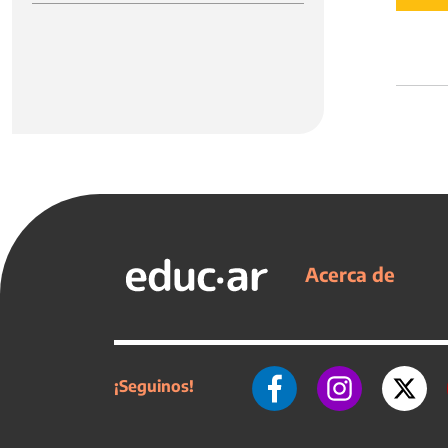
Acerca de
¡Seguinos!