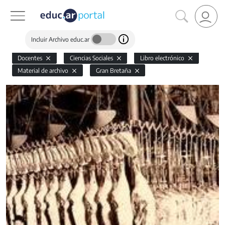
Incluir Archivo educ.ar
Docentes
Ciencias Sociales
Libro electrónico
Material de archivo
Gran Bretaña