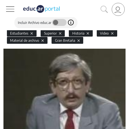
Incluir Archivo educ.ar
Estudiantes
Superior
Historia
Video
Material de archivo
Gran Bretaña