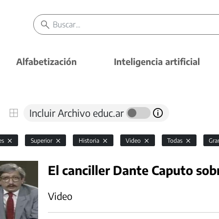
Alfabetización
Inteligencia artificial
Incluir Archivo educ.ar
es
Superior
Historia
Video
Todas
Gra
El canciller Dante Caputo sobr
Video