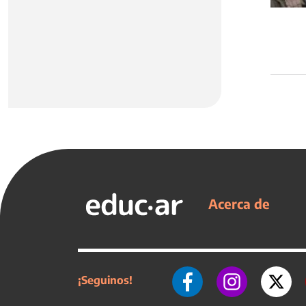
Acerca de
¡Seguinos!