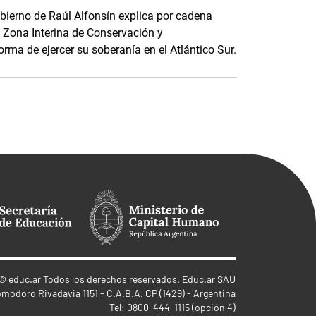
obierno de Raúl Alfonsín explica por cadena
a Zona Interina de Conservación y
rma de ejercer su soberanía en el Atlántico Sur.
©
educ.ar
Todos los derechos reservados. Educ.ar SAU
omodoro Rivadavia 1151 - C.A.B.A. CP (1429) - Argentina
Tel: 0800-444-1115 (opción 4)